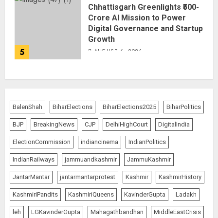
Chhattisgarh Greenlights ₹500-
Crore AI Mission to Power
Digital Governance and Startup
Growth
5
AUGUST 6, 2026
BalenShah
BiharElections
BiharElections2025
BiharPolitics
BJP
BreakingNews
CJP
DelhiHighCourt
DigitalIndia
ElectionCommission
indiancinema
IndianPolitics
IndianRailways
jammuandkashmir
JammuKashmir
JantarMantar
jantarmantarprotest
Kashmir
KashmirHistory
KashmiriPandits
KashmiriQueens
KavinderGupta
Ladakh
leh
LGKavinderGupta
Mahagathbandhan
MiddleEastCrisis