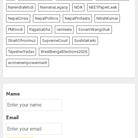
NarendraModi
NavratraLegacy
NDA
NEETPaperLeak
NepalCrisis
NepalPolitics
NepalProtests
NitishKumar
PMmodi
RajyaSabha
ramleela
SonamWangchuk
StraitOfHormuz
SupremeCourt
SushilaKarki
TejashwiYadav
WestBengalElections2026
womenempowerment
Name
Email