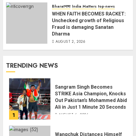
Bharatभाषा
India Matters
top-news
WHEN FAITH BECOMES RACKET:
Unchecked growth of Religious
Fraud is damaging Sanatan
Dharma
AUGUST 2, 2026
TRENDING NEWS
Sangram Singh Becomes
STRIKE Asia Champion, Knocks
Out Pakistan’s Mohammed Abid
Ali in Just 1 Minute 20 Seconds
1
AUGUST 6, 2026
Wangchuk Distances Himself