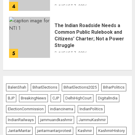
4
AUGUST 7, 2026
The Indian Roadside Needs a
Common Public Rulebook and
Citizens’ Charter; Not a Power
Struggle
5
AUGUST 7, 2026
BalenShah
BiharElections
BiharElections2025
BiharPolitics
BJP
BreakingNews
CJP
DelhiHighCourt
DigitalIndia
ElectionCommission
indiancinema
IndianPolitics
IndianRailways
jammuandkashmir
JammuKashmir
JantarMantar
jantarmantarprotest
Kashmir
KashmirHistory