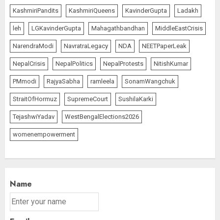
KashmiriPandits
KashmiriQueens
KavinderGupta
Ladakh
leh
LGKavinderGupta
Mahagathbandhan
MiddleEastCrisis
NarendraModi
NavratraLegacy
NDA
NEETPaperLeak
NepalCrisis
NepalPolitics
NepalProtests
NitishKumar
PMmodi
RajyaSabha
ramleela
SonamWangchuk
StraitOfHormuz
SupremeCourt
SushilaKarki
TejashwiYadav
WestBengalElections2026
womenempowerment
Name