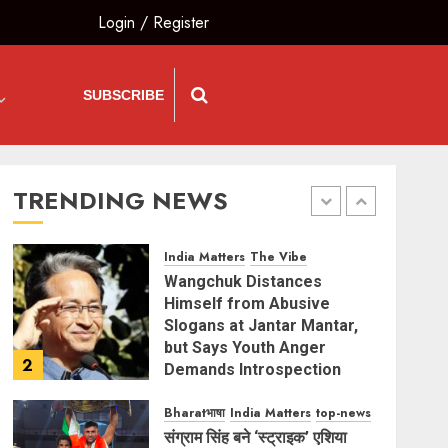
Power Digital Governance
Login
/
Register
and Startup Growth
5
AUGUST 6, 2026
SUBSCRIBE
India Matters
top-news
Sangram Singh Becomes
STRIKE Asia Champion,
Knocks Out Pakistan’s
Mohammed Abid Ali in Just
TRENDING NEWS
1
1 Minute 20 Seconds
AUGUST 6, 2026
India Matters
The Vibe
Wangchuk Distances
Himself from Abusive
Slogans at Jantar Mantar,
but Says Youth Anger
2
Demands Introspection
AUGUST 6, 2026
Bharatभाषा
India Matters
top-news
संग्राम सिंह बने ‘स्ट्राइक’ एशिया