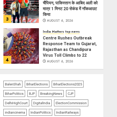
चैंपियन, पाकिस्तान के आबिद अली को
मात्र 1 मिनट 20 सेकंड में नॉकआउट
किया
3
AUGUST 6, 2026
India Matters
top-news
Centre Rushes Outbreak
Response Team to Gujarat,
Rajasthan as Chandipura
Virus Toll Climbs to 22
4
AUGUST 6, 2026
India Matters
top-news
Chhattisgarh Greenlights
₹500-Crore AI Mission to
BalenShah
BiharElections
BiharElections2025
Power Digital Governance
BiharPolitics
BJP
BreakingNews
CJP
and Startup Growth
5
AUGUST 6, 2026
DelhiHighCourt
DigitalIndia
ElectionCommission
indiancinema
IndianPolitics
IndianRailways
India Matters
top-news