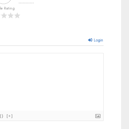
cle Rating
Login
{}
[+]